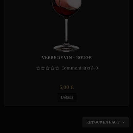
VERRE DE VIN - ROUGE
Commentaire(s):
0
Prix
5,00 €
Détails
RETOUR EN HAUT
