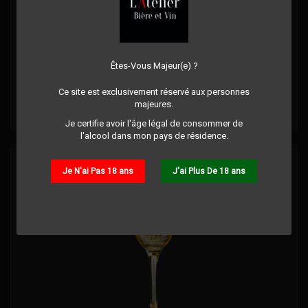
VERRE DE VIN - BLANC MOELLEUX
Commentaire(s):
0
Êtes-Vous Majeur(e) ?
Prix
5,50 €
Ce site est exclusivement réservé aux personnes
majeures.
Détails
Je certifie avoir l'âge légal de consommer de
l'alcool dans mon pays de résidence.
Je N'ai Pas 18 ans
J'ai Plus De 18 ans