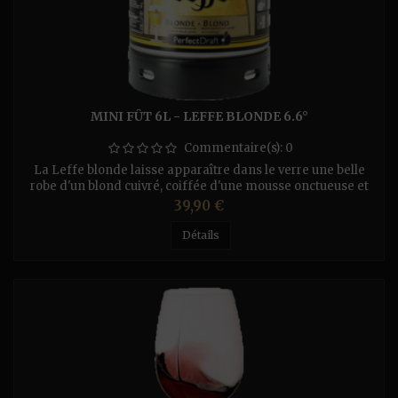
MINI FÛT 6L - LEFFE BLONDE 6.6°
Commentaire(s):
0
La Leffe blonde laisse apparaître dans le verre une belle
robe d'un blond cuivré, coiffée d'une mousse onctueuse et
persistante à la bonne tenue dans le verre. Elle développe
Prix
39,90 €
une belle effervescence modérée mais durable. Du verre
s'échappe des arômes maltés puissants de céréales et de
Détails
maïs ainsi que des senteurs de banane et de clou de girofle.
En...