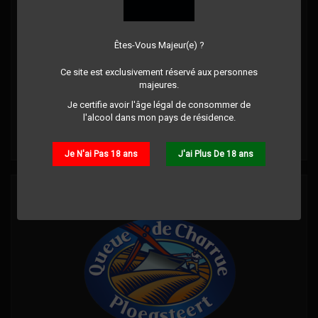
CAVE CAIRANNE - CHÊNE NOIR - COTES DU RHÔNE 14°
Êtes-Vous Majeur(e) ?
75CL
Commentaire(s):
0
Ce site est exclusivement réservé aux personnes
majeures.
Je certifie avoir l'âge légal de consommer de
Prix
8,90 €
l'alcool dans mon pays de résidence.
Détails
Je N'ai Pas 18 ans
J'ai Plus De 18 ans