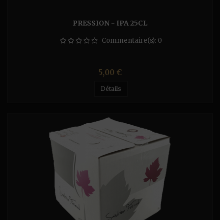
PRESSION - IPA 25CL
Commentaire(s):
0
Prix
5,00 €
Détails