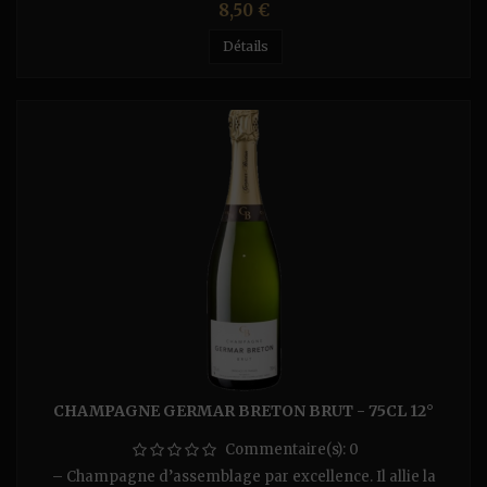
Prix
8,50 €
Détails
CHAMPAGNE GERMAR BRETON BRUT - 75CL 12°
Commentaire(s):
0
– Champagne d’assemblage par excellence. Il allie la