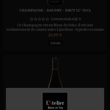
CHAMPAGNE - BAUDRY - BRUT 12° 70CL
Commentaire(s):
0
Ce Champagne est un Blanc de Noirs. Il est issu
exclusivement de raisins noirs à jus blanc : typicité́ reconnue
de la Côte des Bar. 100% Pinot Noir, il exprime la richesse de
Prix
24,99 €
notre terroir. Comme l’ensemble de nos cuvées, le Brut
Tradition est conservé trois ans, le dégorgement est réalisé́
Détails
plusieurs mois avant la distribution afin de garantir une...