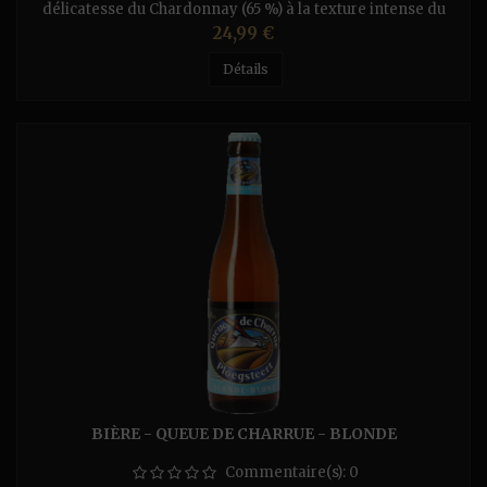
délicatesse du Chardonnay (65 %) à la texture intense du
Pinot Noir (35 %), issus des terres champenoises. – Dosage :
Prix
24,99 €
brut modéré (8g/L) afin de préserver le caractère et la
pureté du vin. NEZ Le nez est riche et parfumé, dévoilant
Détails
d’irrésistibles et fraîches notes d’agrumes, tels que le citron,
la...
BIÈRE - QUEUE DE CHARRUE - BLONDE
Commentaire(s):
0