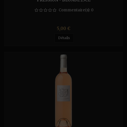
PRESSION - BLONDE 25CL
Commentaire(s):
0
Prix
5,00 €
Détails