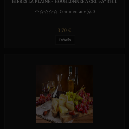
BIÈRES LA PLAINE - HOUBLONNÉE À CRU 5.5° 33CL
Commentaire(s):
0
Prix
3,70 €
Détails