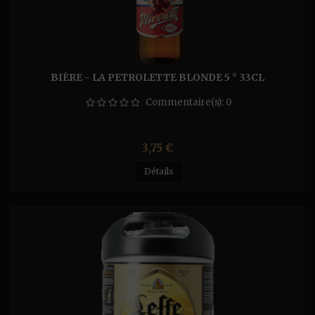
BIÈRE - LA PETROLETTE BLONDE 5 ° 33CL
Commentaire(s):
0
Prix
3,75 €
Détails