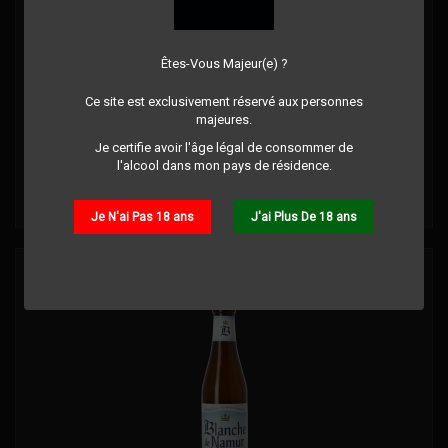
BIÈRE - BELZEBUTH BLANCHE 4.5°
Êtes-Vous Majeur(e) ?
Commentaire(s):
0
Ce site est exclusivement réservé aux personnes
majeures.
Je certifie avoir l'âge légal de consommer de
Prix
3,60 €
l'alcool dans mon pays de résidence.
Détails
Je N'ai Pas 18 ans
J'ai Plus De 18 ans