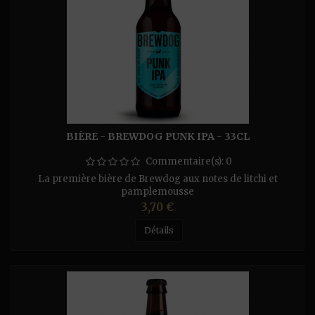
BIÈRE - BREWDOG PUNK IPA - 33CL
Commentaire(s):
0
La première bière de Brewdog aux notes de litchi et
pamplemousse
Prix
3,70 €
Détails