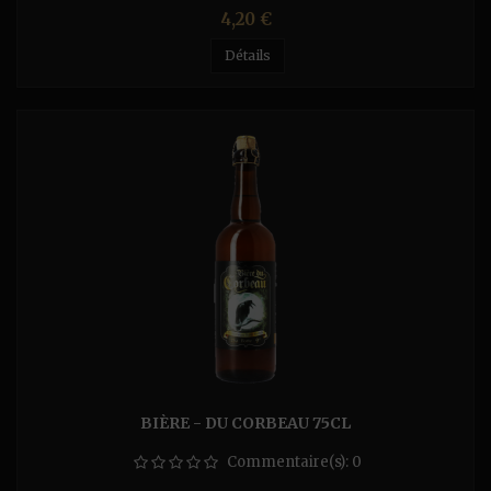
Prix
4,20 €
Détails
BIÈRE - DU CORBEAU 75CL
Commentaire(s):
0