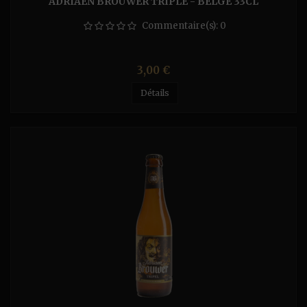
ADRIAEN BROUWER TRIPLE - BELGE 33CL
Commentaire(s):
0
Prix
3,00 €
Détails