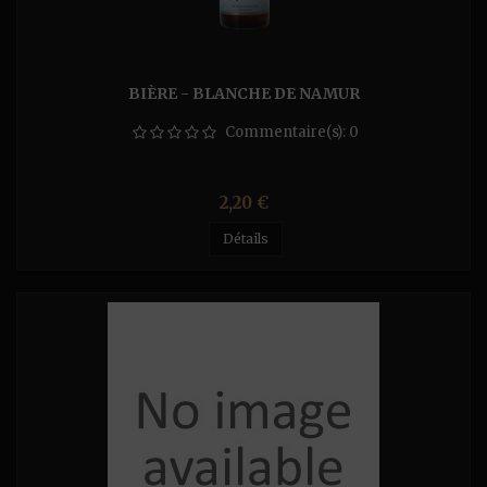
BIÈRE - BLANCHE DE NAMUR
Commentaire(s):
0
Prix
2,20 €
Détails