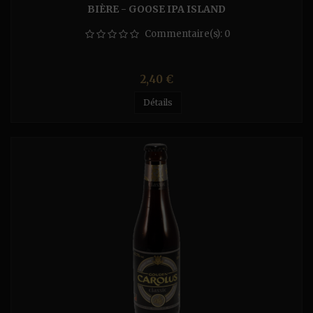
BIÈRE - GOOSE IPA ISLAND
Commentaire(s):
0
Prix
2,40 €
Détails