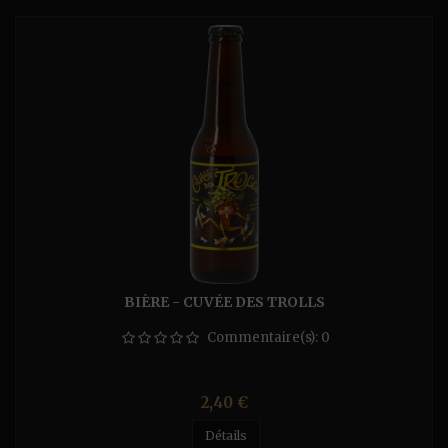
BIÈRE - CUVÉE DES TROLLS
Commentaire(s):
0
Prix
2,40 €
Détails