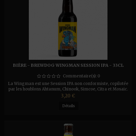
BIÈRE - BREWDOG WINGMAN SESSION IPA - 33CL
Commentaire(s):
0
La Wingman est une Session IPA non conformiste, copilotée
par les houblons Ahtanum, Chinook, Simcoe, Citra et Mosaic.
Avec une teneur en alcool de 4,3%, Wingman est l’acolyte
Prix
3,20 €
idéal pour vous accompagner toute la nuit.
Détails