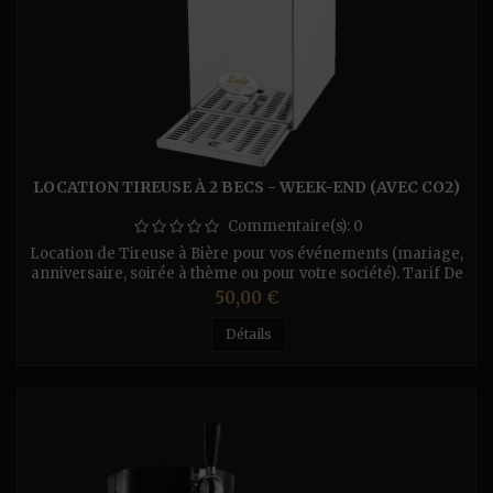
LOCATION TIREUSE À 2 BECS - WEEK-END (AVEC CO2)
Commentaire(s):
0
Location de Tireuse à Bière pour vos événements (mariage,
anniversaire, soirée à thème ou pour votre société). Tarif De
La Location : (Par Jour) - Pour la tireuse Perfecdraft (fût
Prix
50,00 €
de 6L) - 10€/Jour ou 20 € le Weekend. - Tireuse à Sec 1
Bec (sans Co²) Pratiquement on branche la prise électrique
Détails
est la pression coule à flot - 20€/Jour...