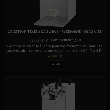
LOCATION TIREUSE À 1 BECS - WEEK-END (SANS CO2)
Commentaire(s):
0
Location de Tireuse à Bière pour vos événements (mariage,
anniversaire, soirée à thème ou pour votre société). Tarif De
La Location : (Par Jour) - Pour la tireuse Perfecdraft (fût
Prix
40,00 €
de 6L) - 10€/Jour ou 20 € le Weekend. - Tireuse à Sec 1
Bec (sans Co²) Pratiquement on branche la prise électrique
Détails
est la pression coule à flot - 20€/Jour...