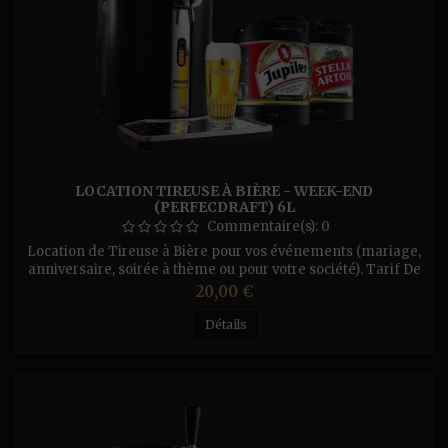
LOCATION TIREUSE À BIÈRE - WEEK-END
(PERFECDRAFT) 6L
Commentaire(s):
0
Location de Tireuse à Bière pour vos événements (mariage,
anniversaire, soirée à thème ou pour votre société). Tarif De
La Location : (Par Jour) - Pour la tireuse Perfecdraft (fût
Prix
20,00 €
de 6L) - 10€/Jour ou 20 € le Weekend. - Tireuse à Sec 1
Bec (sans Co²) Pratiquement on branche la prise électrique
Détails
est la pression coule à flot - 20€/Jour...