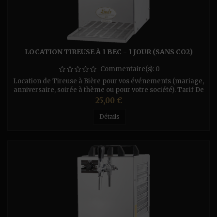
LOCATION TIREUSE À 1 BEC - 1 JOUR (SANS CO2)
Commentaire(s):
0
Location de Tireuse à Bière pour vos événements (mariage,
anniversaire, soirée à thème ou pour votre société). Tarif De
La Location : (Par Jour) - Pour la tireuse Perfecdraft (fût
Prix
25,00 €
de 6L) - 10€/Jour ou 20 € le Weekend. - Tireuse à Sec 1
Bec (sans Co²) Pratiquement on branche la prise électrique
Détails
est la pression coule à flot - 20€/Jour...