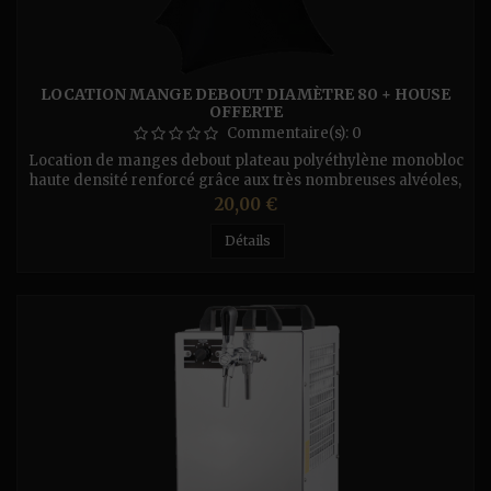
LOCATION MANGE DEBOUT DIAMÈTRE 80 + HOUSE
OFFERTE
Commentaire(s):
0
Location de manges debout plateau polyéthylène monobloc
haute densité renforcé grâce aux très nombreuses alvéoles,
traité anti-UV, épaisseur 45 mm • piétement pliant et
Prix
20,00 €
plateau rabattable en option: housse mange debout couleur
blanche ou noire Diamètre : 60 cm. Hauteur : 110 cm Nous
Détails
appliquons sur les manges debout un produit bactéricide et
virucide...