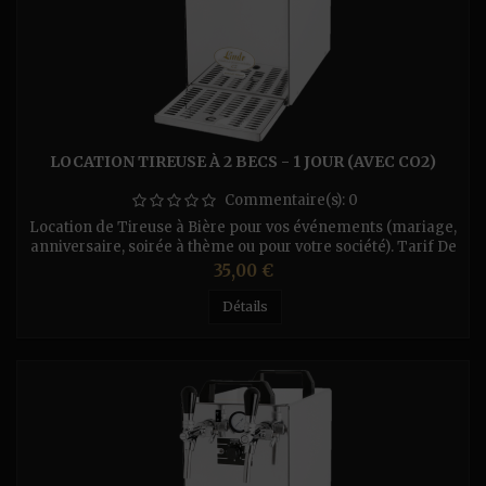
LOCATION TIREUSE À 2 BECS - 1 JOUR (AVEC CO2)
Commentaire(s):
0
Location de Tireuse à Bière pour vos événements (mariage,
anniversaire, soirée à thème ou pour votre société). Tarif De
La Location : (Par Jour) - Pour la tireuse Perfecdraft (fût
Prix
35,00 €
de 6L) - 10€/Jour ou 20 € le Weekend. - Tireuse à Sec 1
Bec (sans Co²) Pratiquement on branche la prise électrique
Détails
est la pression coule à flot - 20€/Jour...