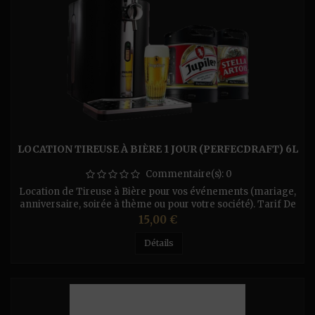
LOCATION TIREUSE À BIÈRE 1 JOUR (PERFECDRAFT) 6L
Commentaire(s):
0
Location de Tireuse à Bière pour vos événements (mariage,
anniversaire, soirée à thème ou pour votre société). Tarif De
La Location : (Par Jour) - Pour la tireuse Perfecdraft (fût
Prix
15,00 €
de 6L) - 10€/Jour ou 20 € le Weekend. - Tireuse à Sec 1
Bec (sans Co²) Pratiquement on branche la prise électrique
Détails
est la pression coule à flot - 20€/Jour...