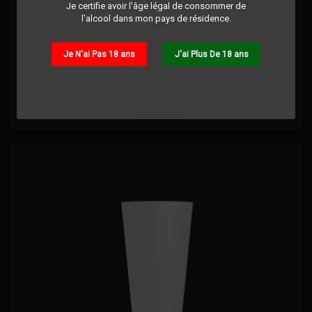
Je certifie avoir l'âge légal de consommer de
LOCATION ECOCUP 25CL
l'alcool dans mon pays de résidence.
Commentaire(s):
0
Je N'ai Pas 18 ans
J'ai Plus De 18 ans
Prix
1,50 €
Détails