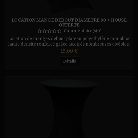
LOCATION MANGE DEBOUT DIAMÈTRE 60 + HOUSE
OFFERTE
Commentaire(s):
0
Location de manges debout plateau polyéthylène monobloc
haute densité renforcé grâce aux très nombreuses alvéoles,
traité anti-UV, épaisseur 45 mm • piétement pliant et
Prix
15,00 €
plateau rabattable en option: housse mange debout couleur
blanche ou noire Diamètre : 60 cm. Hauteur : 110 cm Nous
Détails
appliquons sur les manges debout un produit bactéricide et
virucide...