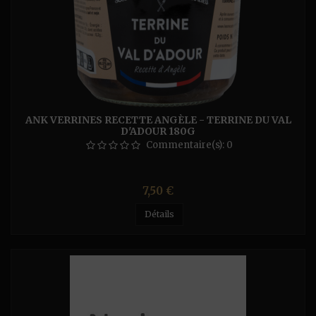
ANK VERRINES RECETTE ANGÈLE - TERRINE DU VAL
D'ADOUR 180G
Commentaire(s):
0
Prix
7,50 €
Détails