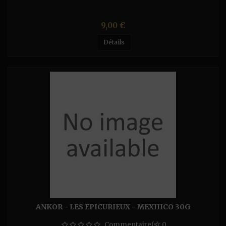
Prix
9,00 €
Détails
ANKOR - LES EPICURIEUX - MEXIIICO 30G
Commentaire(s):
0