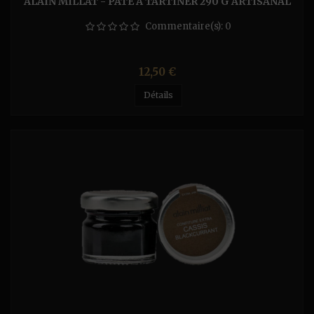
ALAIN MILLAT - PÂTE À TARTINER 290 G ARTISANAL
Commentaire(s):
0
Prix
12,50 €
Détails