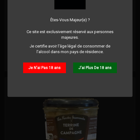
ANK TARTINABLES - TERRINE DE POULET AUX ÉPICES
Êtes-Vous Majeur(e) ?
TAJINE 90G
Commentaire(s):
0
Ce site est exclusivement réservé aux personnes
majeures.
Je certifie avoir l'âge légal de consommer de
Prix
5,00 €
l'alcool dans mon pays de résidence.
Détails
Je N'ai Pas 18 ans
J'ai Plus De 18 ans