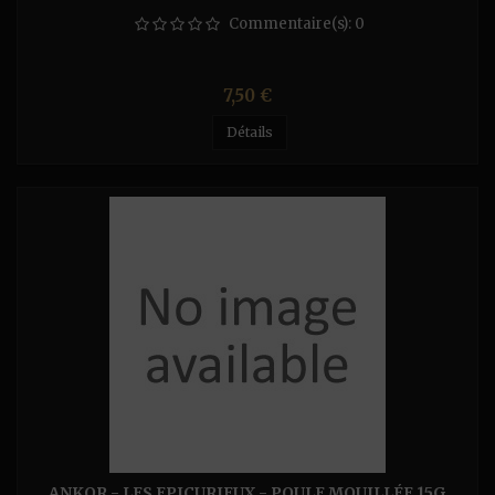
Commentaire(s):
0
Prix
7,50 €
Détails
ANKOR - LES EPICURIEUX - POULE MOUILLÉE 15G