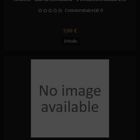
Commentaire(s):
0
Prix
7,00 €
Détails