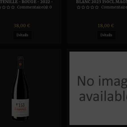
TENILLE - ROUGE - 2022 -
BLANC 2023 150CL MA
MAGNUM
Commentaire(s):
0
Commentaire
Prix
Prix
38,00 €
18,00 €
Détails
Détails