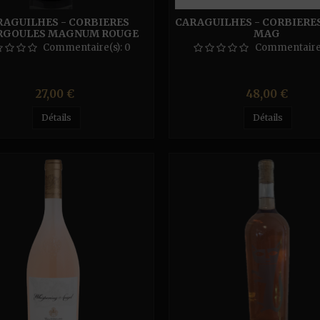
RAGUILHES - CORBIERES
CARAGUILHES - CORBIERE
RGOULES MAGNUM ROUGE
MAG
Commentaire(s):
0
Commentaire
Prix
Prix
27,00 €
48,00 €
Détails
Détails