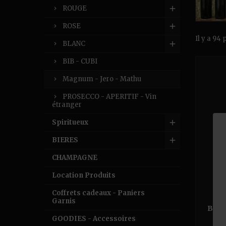
ROUGE
ROSE
Il y a 94 
BLANC
BIB - CUBI
Magnum - Jero - Mathu
PROSECCO - APERITIF - Vin
étranger
Spiritueux
BIERES
CHAMPAGNE
Location Produits
Coffrets cadeaux - Paniers
AO
Garnis
BÉGU
GOODIES - Accessoires