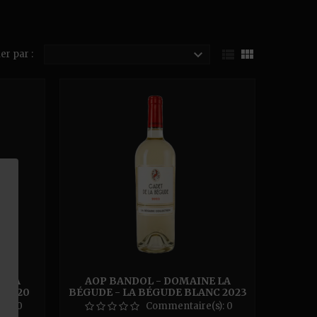



er par :
E LA
AOP BANDOL - DOMAINE LA
 2020
BÉGUDE - LA BÉGUDE BLANC 2023
13° 150CL
(s):
0
Commentaire(s):
0