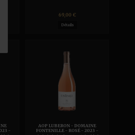
Prix
69,00 €
Détails
INE
AOP LUBERON - DOMAINE
023 -
FONTENILLE - ROSÉ - 2023 -