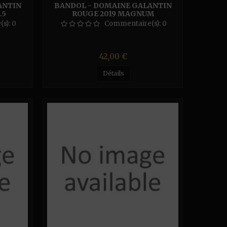
ANTIN
BANDOL - DOMAINE GALANTIN
.5
ROUGE 2019 MAGNUM
(s):
0
Commentaire(s):
0
Prix
42,00 €
Détails