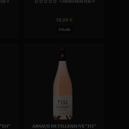
MAGNUM
(s):
0
Commentaire(s):
0
Prix
38,00 €
Détails
"153"
ARNAUD DE VILLENEUVE "153"