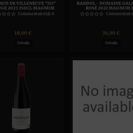
AUD DE VILLENEUVE "153"
BANDOL - DOMAINE GAL
GE 2023 150CL MAGNUM
ROSÉ 2021 MAGNUM 1
Commentaire(s):
0
Commentaire
Prix
Prix
18,00 €
36,00 €
Détails
Détails