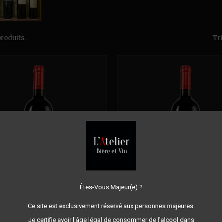
produits.
Tri
Êtes-Vous Majeur(e) ?
P BANDOL - DOMAINE LA
AOP BANDOL - DOMAIN
DE - BÉGUDE ROUGE 2010
BÉGUDE - BÉGUDE ROUGE
Ce site est exclusivement réservé aux personnes majeures.
13.5° 150CL
13.5° 150CL
Commentaire(s):
0
Commentaire
Je certifie avoir l'âge légal de consommer de l'alcool dans