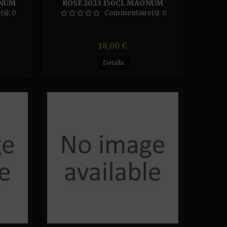
GNUM
ROSÉ 2023 150CL MAGNUM
(s):
0
Commentaire(s):
0
Prix
18,00 €
Détails