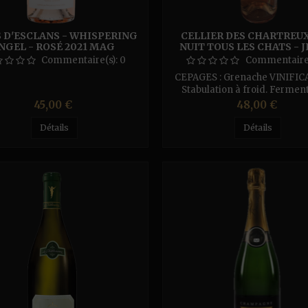
 D'ESCLANS - WHISPERING
CELLIER DES CHARTREUX
NGEL - ROSÉ 2021 MAG
NUIT TOUS LES CHATS - J
LITRES
Commentaire(s):
0
Commentaire
CEPAGES : Grenache VINIFIC
Stabulation à froid. Fermen
contrôlée à froid. TERROIRS 
Prix
Prix
45,00 €
48,00 €
limoneux argilo-calcaire
Détails
Détails