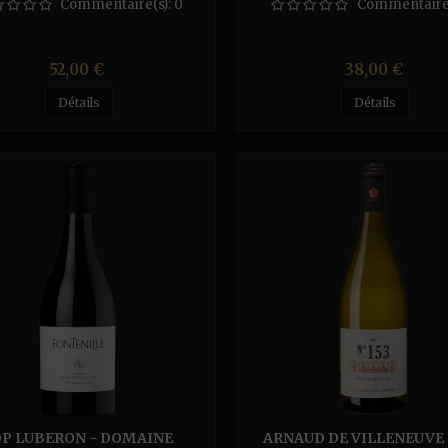
MAGNUM
MAGNUM
Commentaire(s):
0
Commentaire
Prix
Prix
52,00 €
38,00 €
Détails
Détails
P LUBERON - DOMAINE
ARNAUD DE VILLENEUVE 