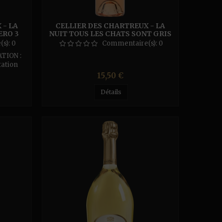
 - LA
CELLIER DES CHARTREUX - LA
ERO 3
NUIT TOUS LES CHATS SONT GRIS
MAGNUM 1.5L
(s):
0
Commentaire(s):
0
ATION :
tation
: Sols
Prix
15,50 €
s.
Détails