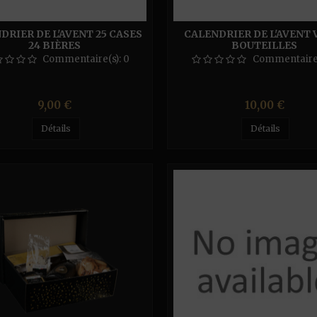
DRIER DE L'AVENT 25 CASES
CALENDRIER DE L'AVENT V
24 BIÈRES
BOUTEILLES
Commentaire(s):
0
Commentaire
Prix
Prix
9,00 €
10,00 €
Détails
Détails