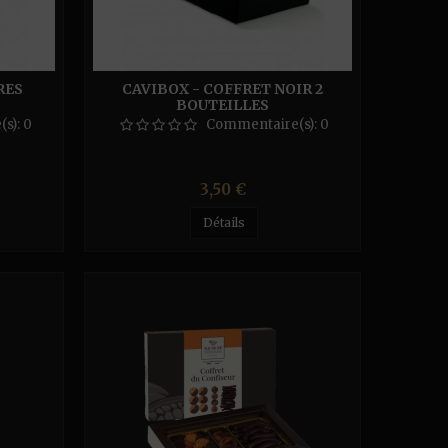
RES
CAVIBOX - COFFRET NOIR 2
BOUTEILLES
(s):
0
Commentaire(s):
0
Prix
3,50 €
Détails