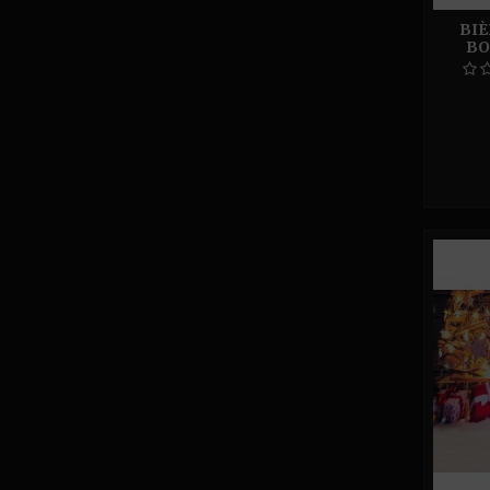
BIÈ
BO