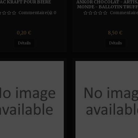
AC KRAFT POUR BIÈRE
ANKOR CHOCOLAT - ARTIS
MONDE - BALLOTIN TRUFF
100G
Commentaire(s):
0
Commentaire
Prix
Prix
0,20 €
8,50 €
Détails
Détails