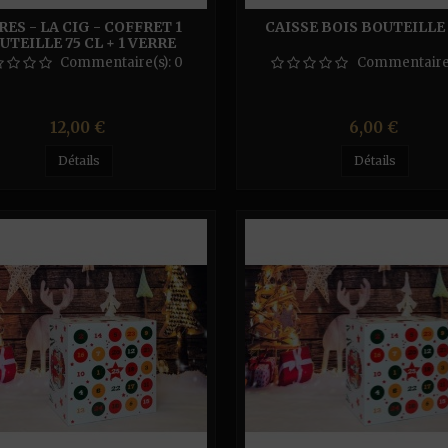
RES - LA CIG - COFFRET 1
CAISSE BOIS BOUTEILLE
UTEILLE 75 CL + 1 VERRE
Commentaire(s):
0
Commentaire
Prix
Prix
12,00 €
6,00 €
Détails
Détails