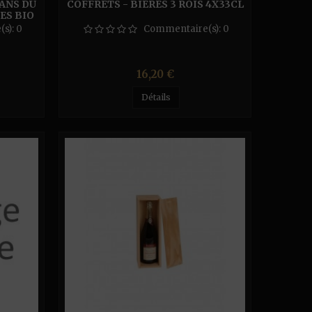
ANS DU
COFFRETS - BIÈRES 3 ROIS 4X33CL
ES BIO
(s):
0
Commentaire(s):
0
Prix
16,20 €
Détails