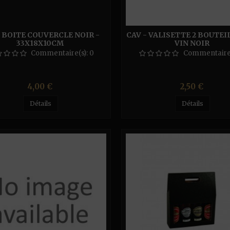
- BOITE COUVERCLE NOIR -
CAV - VALISETTE 2 BOUTEI
33X18X10CM
VIN NOIR
Commentaire(s):
0
Commentaire
Prix
Prix
4,00 €
2,50 €
Détails
Détails