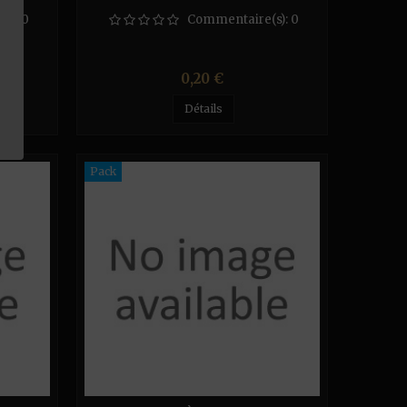
(s):
0
Commentaire(s):
0
Prix
0,20 €
Détails
Pack