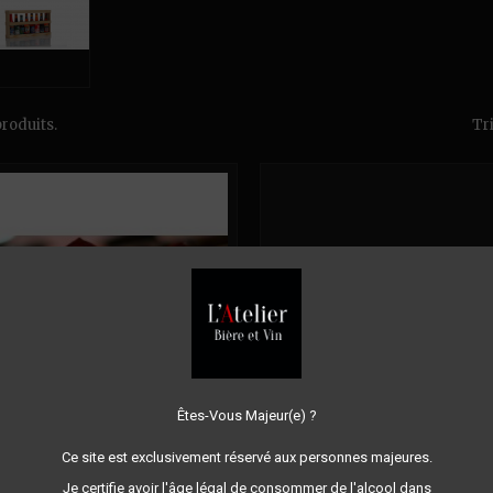
produits.
Tri
Êtes-Vous Majeur(e) ?
Ce site est exclusivement réservé aux personnes majeures.
COFFRET CADEAU
CORBEILLE RECTANGLE 
Je certifie avoir l'âge légal de consommer de l'alcool dans