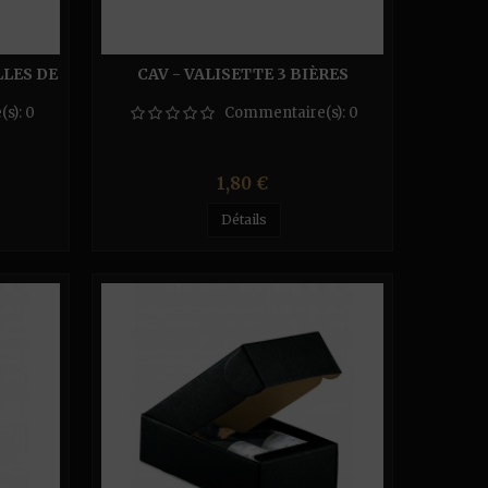
LLES DE
CAV - VALISETTE 3 BIÈRES
(s):
0
Commentaire(s):
0
Prix
1,80 €
Détails