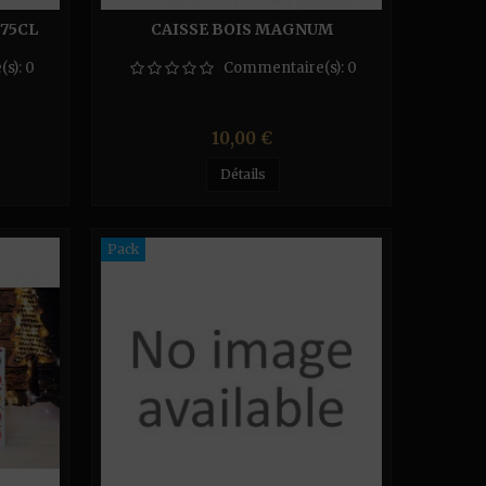
 75CL
CAISSE BOIS MAGNUM
(s):
0
Commentaire(s):
0
Prix
10,00 €
Détails
Pack