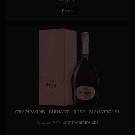
Prix
59,90 €
Détails
CHAMPAGNE - RUINART - ROSÉ - MAGNUM 1.5L
Commentaire(s):
0