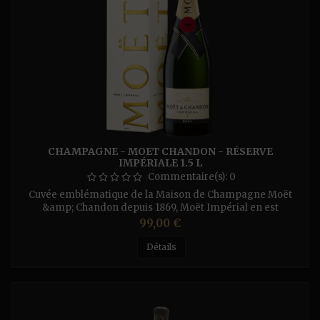
CHAMPAGNE - MOET CHANDON - RÉSERVE
IMPÉRIALE 1.5 L
Commentaire(s):
0
Cuvée emblématique de la Maison de Champagne Moët
&amp; Chandon depuis 1869, Moët Impérial en est
l’expression la plus accomplie et la plus universelle. Ce
Prix
99,00 €
champagne vibrant et généreux se distingue par son fruité
éclatant, son palais savoureux et sa maturité élégante. Le
Détails
champagne Moët Impérial Brut se distingue par sa robe
dorée, son fruité éclatant et...