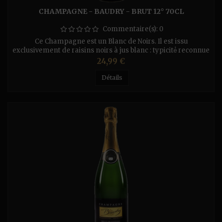
CHAMPAGNE - BAUDRY - BRUT 12° 70CL
Commentaire(s):
0
Ce Champagne est un Blanc de Noirs. Il est issu
exclusivement de raisins noirs à jus blanc : typicité́ reconnue
de la Côte des Bar. 100% Pinot Noir, il exprime la richesse de
Prix
24,99 €
notre terroir. Comme l’ensemble de nos cuvées, le Brut
Tradition est conservé trois ans, le dégorgement est réalisé́
Détails
plusieurs mois avant la distribution afin de garantir une...