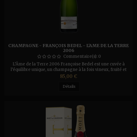
CHAMPAGNE - FRANÇOIS BEDEL - L'AME DE LA TERRE
2006
Commentaire(s):
0
L’Âme de la Terre 2006 Françoise Bedel est une cuvée à
l’équilibre unique, un champagne à la fois vineux, fruité et
tendu. Pour ce millésime 2006, Vincent Desaubeau a choisi
Prix
85,00 €
de faire reposer son assemblage sur une large part de Pinot
Meunier (90%), complété par une touche de Chardonnay
Détails
(5%) et de Pinot Noir (5%). La cuvée a été vinifiée en cuves
émaillées...