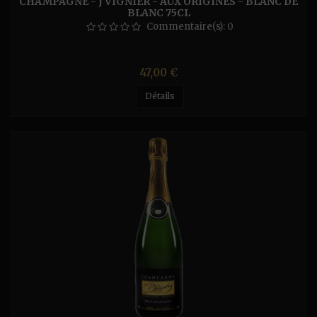
CHAMPAGNE - J VIGNIER - AUX ORIGINES - BLANC DE
BLANC 75CL
Commentaire(s):
0
Prix
47,00 €
Détails