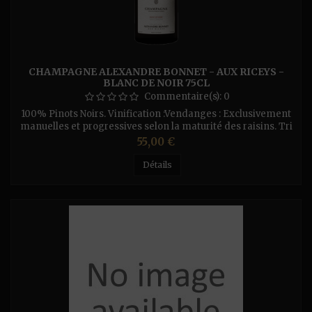
CHAMPAGNE ALEXANDRE BONNET - AUX RICEYS -
BLANC DE NOIR 75CL
Commentaire(s):
0
100% Pinots Noirs. Vinification :Vendanges : Exclusivement
manuelles et progressives selon la maturité des raisins. Tri
à la vigne. Convoyage immédiat en caisses
Prix
55,00 €
ajourées.Cépages : Sélections clonales et massales de Pinots
Noirs Champenois, Bourguignons et propres au Domaine,
Détails
taille courte en Guyot et cordon de Royat, rendements
inférieurs de 20 % à la...