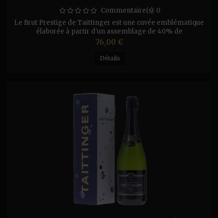
Commentaire(s):
0
Le Brut Prestige de Taittinger est une cuvée emblématique
élaborée à partir d'un assemblage de 40% de
Chardonnay et de 60% de Pinot Noir et Pinot Meunier,
Prix
76,00 €
provenant de plus de 35 crus. C’est une cuvée qui marie
plusieurs vendanges soigneusement sélectionnées afin de
Détails
conserver le style Taittinger. Ce champagne bénéficie d’un
vieillissement minimum de trois...