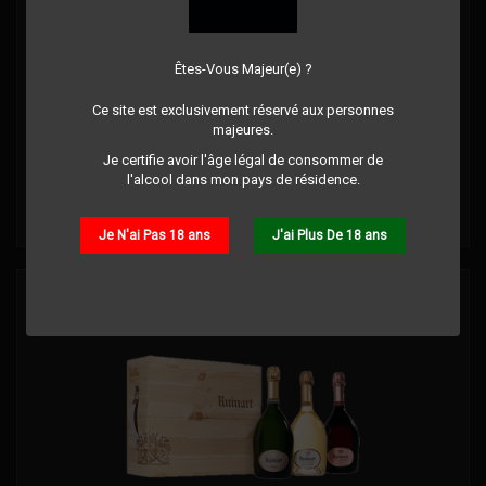
CHAMPAGNE - BAUDRY - ROSÉ 75CL
Êtes-Vous Majeur(e) ?
Commentaire(s):
0
Ce site est exclusivement réservé aux personnes
majeures.
Je certifie avoir l'âge légal de consommer de
Prix
28,90 €
l'alcool dans mon pays de résidence.
Détails
Je N'ai Pas 18 ans
J'ai Plus De 18 ans