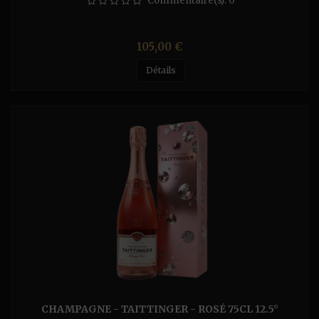
Commentaire(s):
0
Prix
105,00 €
Détails
CHAMPAGNE - TAITTINGER - ROSÉ 75CL 12.5°