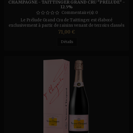
CHAMPAGNE - TAITTINGER GRAND CRU "PRÉLUDE" -
12.5%
Commentaire(s):
0
Le Prélude Grand Cru de Taittinger est élaboré
exclusivement à partir de raisins venant de terroirs classés
Grands Crus dans l’échelle des crus champenois. Cet
Prix
71,00 €
assemblage est constitué de 50% de Chardonnay et de 50%
de Pinot Noir, provenant des meilleures parcelles. Le
Détails
Chardonnay confère à cette cuvée une minéralité et une
finesse remarquables, tandis que...