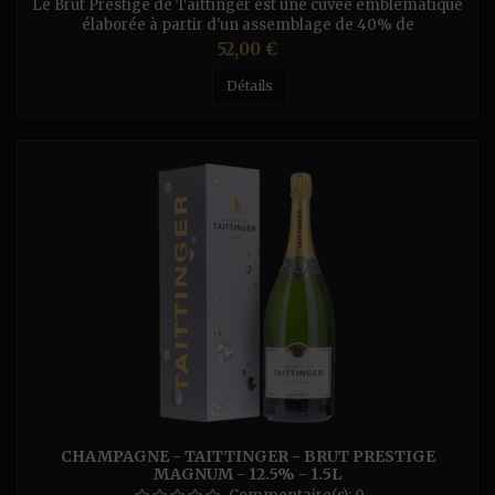
Le Brut Prestige de Taittinger est une cuvée emblématique
élaborée à partir d'un assemblage de 40% de
Chardonnay et de 60% de Pinot Noir et Pinot Meunier,
Prix
52,00 €
provenant de plus de 35 crus. C’est une cuvée qui marie
plusieurs vendanges soigneusement sélectionnées afin de
Détails
conserver le style Taittinger. Ce champagne bénéficie d’un
vieillissement minimum de trois...
CHAMPAGNE - TAITTINGER - BRUT PRESTIGE
MAGNUM - 12.5% - 1.5L