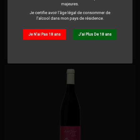
majeures.
AOP SAINT JOSEPH - DOMAINE AURÉLIEN
Je certifie avoir l'âge légal de consommer de
CHATAGNIER "LA SYBARITE" 2023 - ROUGE
l'alcool dans mon pays de résidence.
Commentaire(s):
0
Je N'ai Pas 18 ans
J'ai Plus De 18 ans
Prix
30,00 €
Détails