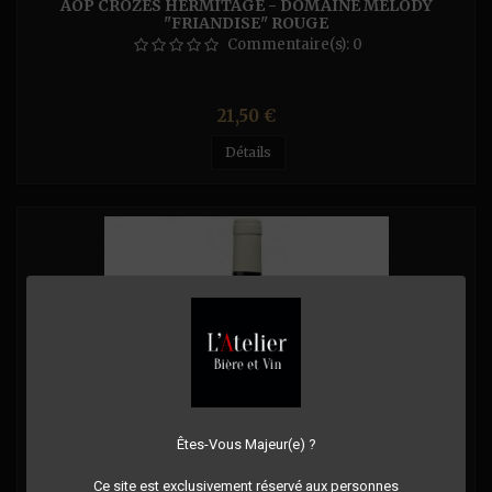
AOP CROZES HERMITAGE - DOMAINE MÉLODY
"FRIANDISE" ROUGE
Commentaire(s):
0
Prix
21,50 €
Détails
Êtes-Vous Majeur(e) ?
Ce site est exclusivement réservé aux personnes