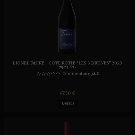
LIONEL FAURY - CÔTE RÔTIE "LES 3 BRUNES" 2023
75CL 13°
Commentaire(s):
0
Prix
47,50 €
Détails