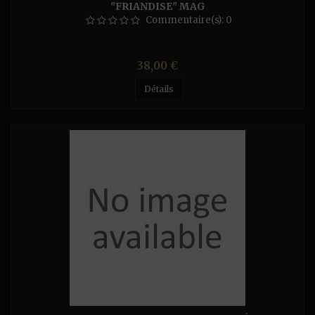
"FRIANDISE" MAG
Commentaire(s):
0
Prix
38,00 €
Détails