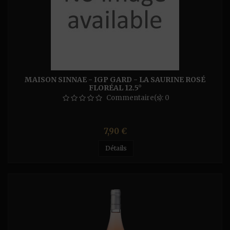
MAISON SINNAE - IGP GARD - LA SAURINE ROSÉ
FLORÉAL 12.5°
Commentaire(s):
0
Prix
7,90 €
Détails