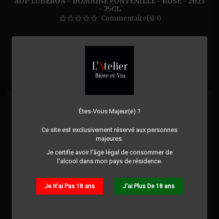
AOP LUBERON - DOMAINE FONTENILLE - ROSÉ - 2023
- 75CL
Commentaire(s):
0
Prix
14,00 €
Détails
Êtes-Vous Majeur(e) ?
Ce site est exclusivement réservé aux personnes
majeures.
Je certifie avoir l'âge légal de consommer de
l'alcool dans mon pays de résidence.
Je N'ai Pas 18 ans
J'ai Plus De 18 ans