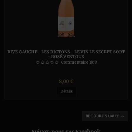
RIVE GAUCHE - LES DICTONS - LE VIN LE SECRET SORT
- ROSÉ VENTOUX
Commentaire(s):
0
Prix
8,00 €
Détails
RETOUR EN HAUT

Suivez-nous sur Facebook