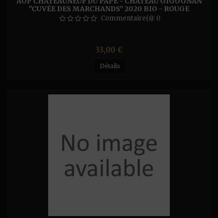
AOP CHÂTEAUNEUF DU PAPE - CHÂTEAU GIGOGNAN
"CUVÉE DES MARCHANDS" 2020 BIO - ROUGE
Commentaire(s):
0
Prix
33,00 €
Détails