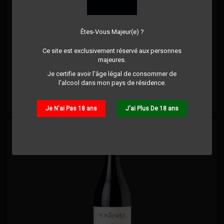
AOP CÔTES DU RHÔNE - ELODIE BALME ROUGE 14.5°
Êtes-Vous Majeur(e) ?
MAGNUM
Commentaire(s):
0
Ce site est exclusivement réservé aux personnes
majeures.
Je certifie avoir l'âge légal de consommer de
Prix
29,00 €
l'alcool dans mon pays de résidence.
Détails
Je N'ai Pas 18 ans
J'ai Plus De 18 ans