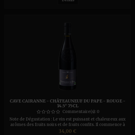
CAVE CAIRANNE - CHÂTEAUNEUF DU PAPE - ROUGE -
14.5° 75CL
Commentaire(s):
0
Note de Dégustation : Le vin est puissant et chaleureux aux
arômes des fruits noirs et de fruits confits. Il commence à
exprimer sa complexité, avec des notes de pierre à fusil, de
Prix
34,00 €