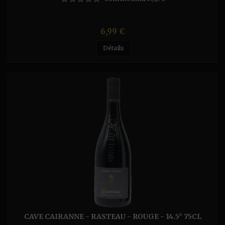
Prix
6,99 €
Détails
CAVE CAIRANNE - RASTEAU - ROUGE - 14.5° 75CL