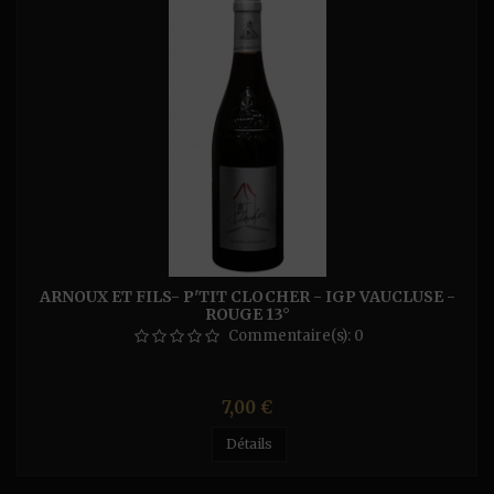
ARNOUX ET FILS- P'TIT CLOCHER - IGP VAUCLUSE -
ROUGE 13°
Commentaire(s):
0
Prix
7,00 €
Détails