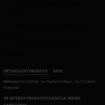
Garanties sécurité (à modifier dans le module
"Réassurance")
Politique de livraison (à modifier dans le module
"Réassurance")
Politique retours (à modifier dans le module
"Réassurance")
DÉTAILS DU PRODUIT
AVIS
Référence
Le Coq'Tail - Le Coq Sur La Plage - 12.2° 2 Litres
Papyzouk
90 AUTRES PRODUITS DANS LA MÊME