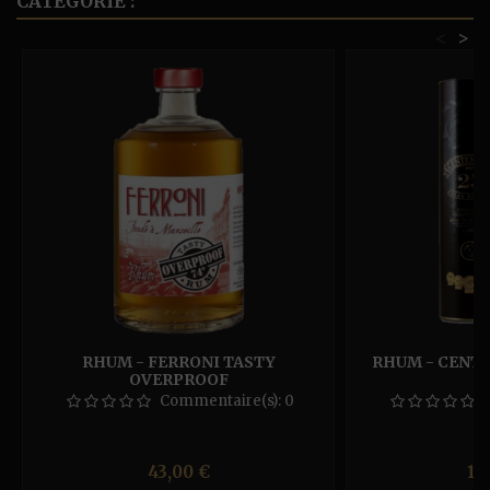
CATÉGORIE :
<
>
RHUM - FERRONI TASTY
RHUM - CENTE
OVERPROOF
Commentaire(s):
0
Prix
Pr
43,00 €
11