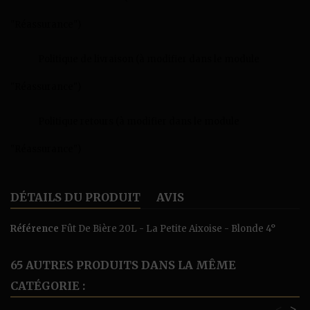
"Réassurance")
Politique de livraison (à modifier dans le module
"Réassurance")
Politique retours (à modifier dans le module
"Réassurance")
DÉTAILS DU PRODUIT
AVIS
Référence
Fût De Bière 20L - La Petite Aixoise - Blonde 4°
65 AUTRES PRODUITS DANS LA MÊME
CATÉGORIE :
<
>