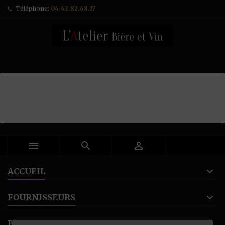
Téléphone:
04.42.82.68.17



ACCUEIL
FOURNISSEURS
BANNER