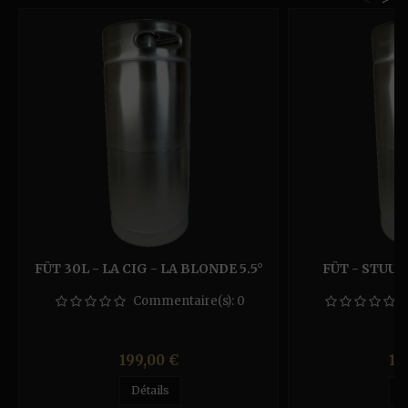
FÛT 30L - LA CIG - LA BLONDE 5.5°
FÛT - STUUT 
Commentaire(s):
0
Prix
Pr
199,00 €
12
Détails
D