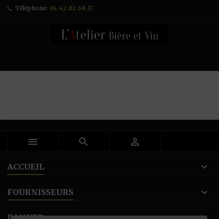
Téléphone:
04.42.82.68.17



ACCUEIL
FOURNISSEURS
BANNER