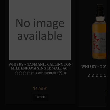
WHISKY - TASMANIE CALLINGTON
WHISKY - TOTT
MILL ENIGMA SINGLE MALT 40°
70CL
Commentaire(s):
0
Prix
75,00 €
Pr
44
Détails
D