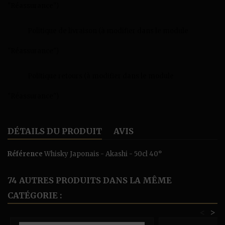
"Réassurance")
Politique de livraison (à modifier dans le module
"Réassurance")
Politique retours (à modifier dans le module
"Réassurance")
DÉTAILS DU PRODUIT
AVIS
Référence
Whisky Japonais - Akashi - 50cl 40°
74 AUTRES PRODUITS DANS LA MÊME
CATÉGORIE :
<
>