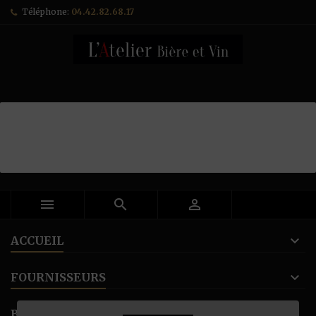
Téléphone:
04.42.82.68.17



ACCUEIL
FOURNISSEURS
BANNER