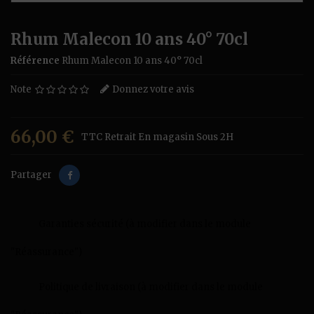
Rhum Malecon 10 ans 40° 70cl
Référence
Rhum Malecon 10 ans 40° 70cl
Note
Donnez votre avis
66,00 €
TTC
Retrait En magasin Sous 2H
Partager
Garanties sécurité (à modifier dans le module
"Réassurance")
Politique de livraison (à modifier dans le module