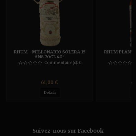
RHUM - MILLONARIO SOLERA 15
RHUM PLANTA
ANS 70CL 40°
F
Commentaire(s):
0
Prix
Pr
61,00 €
46
Détails
D
Suivez-nous sur Facebook