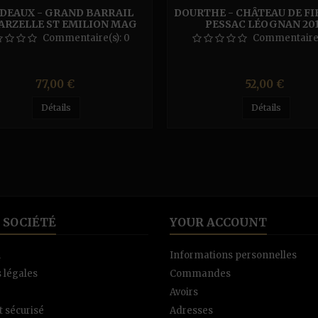
DEAUX - GRAND BARRAIL
DOURTHE - CHÂTEAU DE FI
RZELLE ST EMILION MAG
PESSAC LÉOGNAN 20
Commentaire(s):
0
Commentaire(
Prix
Prix
77,00 €
52,00 €
Détails
Détails
 SOCIÉTÉ
YOUR ACCOUNT
n
Informations personnelles
 légales
Commandes
Avoirs
 sécurisé
Adresses