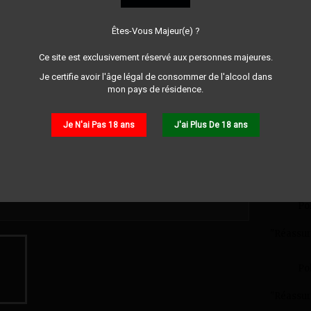
Note
Êtes-Vous Majeur(e) ?
Ce site est exclusivement réservé aux personnes majeures.
32,0
Je certifie avoir l'âge légal de consommer de l'alcool dans
mon pays de résidence.
Partager
Je N'ai Pas 18 ans
J'ai Plus De 18 ans
Ga
"Réassur
Po
"Réassur
Po
"Réassur