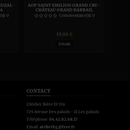
EUZAL -
AOP SAINT EMILION GRAND CRU -
CHÂTE
14
CHÂTEAU GRAND BARRAIL
LAMARZELLE FIGEAC 2018 -
s):
0
Commentaire(s):
0
ROUGE
Prix
39,00 €
Détails
CONTACT
L'Atelier Bière Et Vin
729 Avenue Des paluds - Zi Les paluds
Téléphone:
04.42.82.68.17
Email:
atelierbg@free.fr