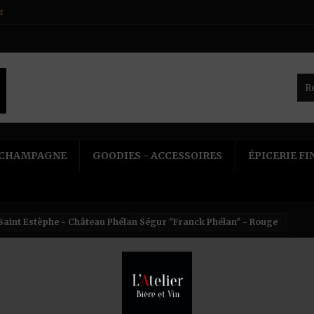
r
CHAMPAGNE
GOODIES - ACCESSOIRES
ÉPICERIE FI
Saint Estèphe - Château Phélan Ségur "Franck Phélan" - Rouge
AOP 
Ségu
Référen
"Franck 