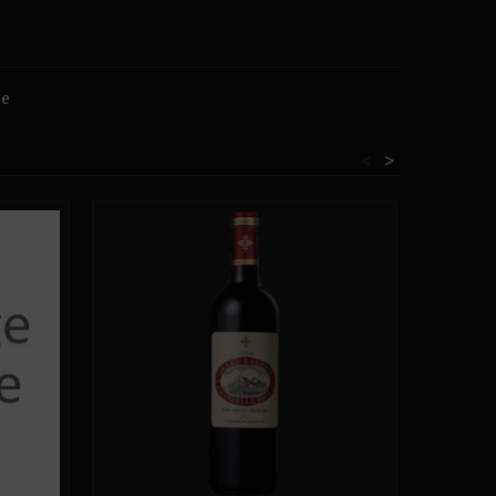
ge
<
>