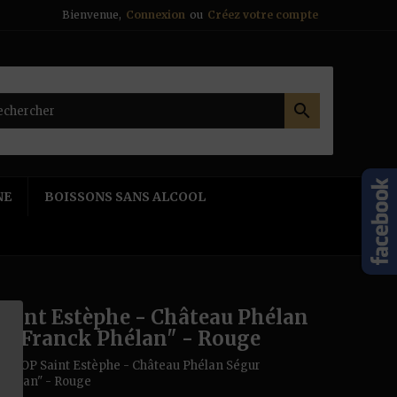
Bienvenue,
Connexion
ou
Créez votre compte

NE
BOISSONS SANS ALCOOL
Saint Estèphe - Château Phélan
r "Franck Phélan" - Rouge
ce
AOP Saint Estèphe - Château Phélan Ségur
Phélan" - Rouge