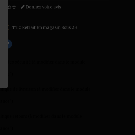
Donnez votre avis
0 €
TTC
Retrait En magasin Sous 2H
ranties sécurité (à modifier dans le module
ance")
litique de livraison (à modifier dans le module
ance")
litique retours (à modifier dans le module
ance")