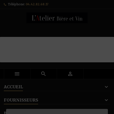
Téléphone:
04.42.82.68.17



ACCUEIL
FOURNISSEURS
BANNER