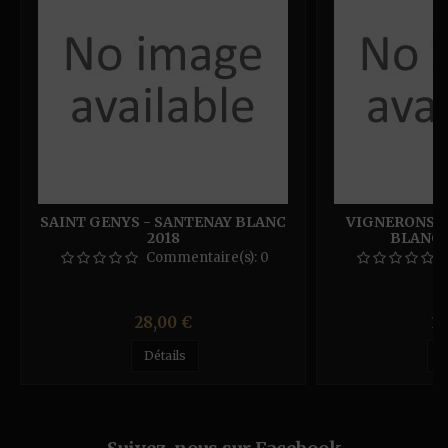
SAINT GENYS - SANTENAY BLANC
VIGNERONS DE
2018
BLANC 2
Commentaire(s):
0
Prix
Pr
28,00 €
16
Détails
D