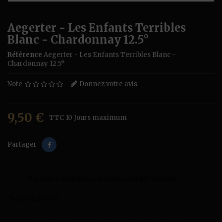
Aegerter - Les Enfants Terribles
Blanc - Chardonnay 12.5°
Référence
Aegerter - Les Enfants Terribles Blanc -
Chardonnay 12.5°
Note
Donnez votre avis
9,50 €
TTC
10 Jours maximum
Partager
Garanties sécurité (à modifier dans le module
"Réassurance")