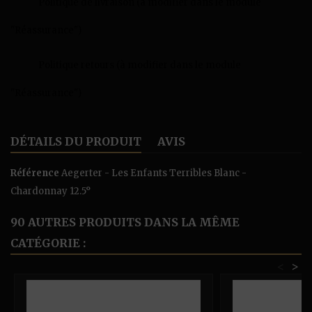
Politique de livraison (à modifier dans le module
"Réassurance")
Politique retours (à modifier dans le module
"Réassurance")
DÉTAILS DU PRODUIT
AVIS
Référence
Aegerter - Les Enfants Terribles Blanc -
Chardonnay 12.5°
90 AUTRES PRODUITS DANS LA MÊME
CATÉGORIE :
<
>