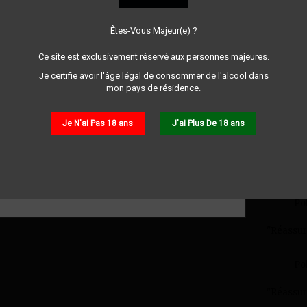
Note
Êtes-Vous Majeur(e) ?
Ce site est exclusivement réservé aux personnes majeures.
48,0
Je certifie avoir l'âge légal de consommer de l'alcool dans
mon pays de résidence.
Partager
Je N'ai Pas 18 ans
J'ai Plus De 18 ans
Ga
"Réassur
Po
"Réassur
Po
"Réassur