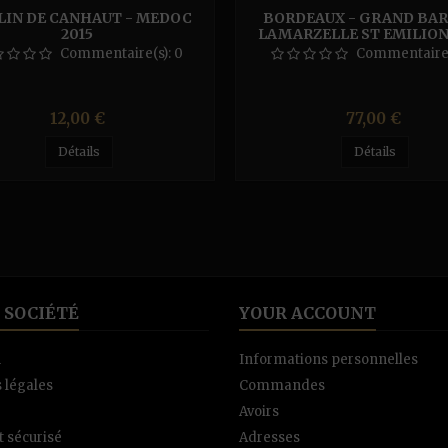
IN DE CANHAUT - MEDOC
BORDEAUX - GRAND BAR
2015
LAMARZELLE ST EMILIO
Commentaire(s):
0
Commentaire(
Prix
Prix
12,00 €
77,00 €
Détails
Détails
 SOCIÉTÉ
YOUR ACCOUNT
n
Informations personnelles
 légales
Commandes
Avoirs
 sécurisé
Adresses