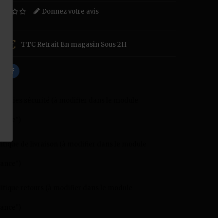
Donnez votre avis
0 €
TTC
Retrait En magasin Sous 2H
ranties sécurité (à modifier dans le module
ance")
litique de livraison (à modifier dans le module
ance")
litique retours (à modifier dans le module
ance")