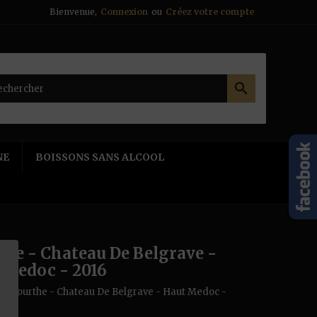
Bienvenue,
Connexion
ou
Créez votre compte

NE
BOISSONS SANS ALCOOL
he - Chateau De Belgrave -
 Medoc - 2016
ce
Dourthe - Chateau De Belgrave - Haut Medoc -