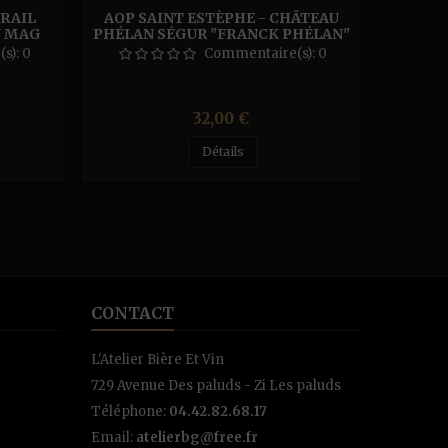
RAIL
AOP SAINT ESTÈPHE - CHÂTEAU
CHÂTE
N MAG
PHÉLAN SÉGUR "FRANCK PHÉLAN"
C
- ROUGE
s):
0
Commentaire(s):
0
Prix
32,00 €
Détails
CONTACT
L'Atelier Bière Et Vin
729 Avenue Des paluds - Zi Les paluds
Téléphone:
04.42.82.68.17
Email:
atelierbg@free.fr