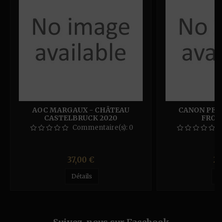
AOC MARGAUX - CHÂTEAU
CANON PEC
CASTELBRUCK 2020
FRON
Commentaire(s):
0
Prix
Pr
37,00 €
23
Détails
D