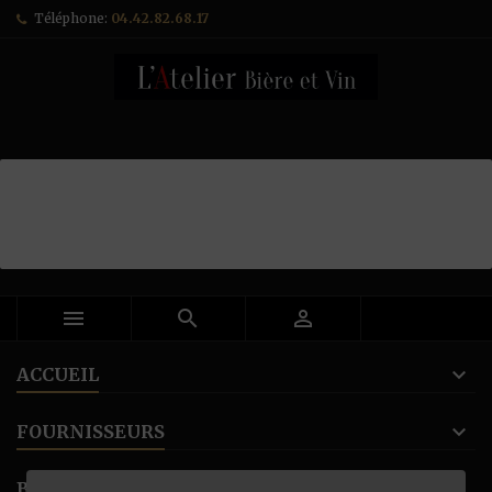
Téléphone:
04.42.82.68.17



ACCUEIL
FOURNISSEURS
BANNER