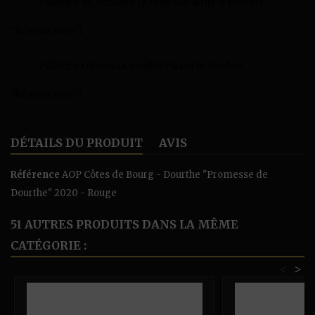
Politique de livraison (à modifier dans le module
"Réassurance")
Politique retours (à modifier dans le module
"Réassurance")
DÉTAILS DU PRODUIT
AVIS
Référence
AOP Côtes de Bourg - Dourthe "Promesse de
Dourthe" 2020 - Rouge
51 AUTRES PRODUITS DANS LA MÊME
CATÉGORIE :
<
>