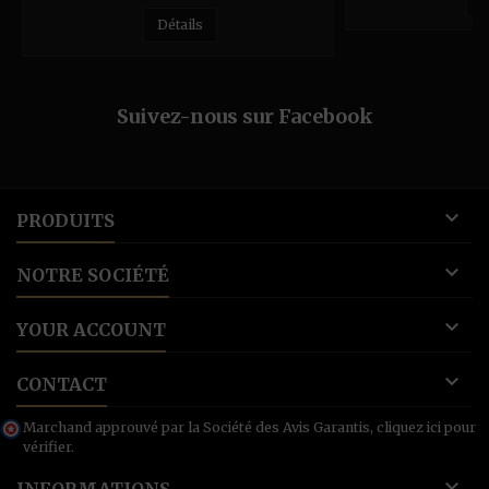
privilégient un ensoleillement constant.
Les premiers raisins vendangés à
Détails
pleine maturité, sont les grenaches. Les
cinsaults suivront quinze jours plus tard.
Ils seront refroidis et éraflés avant un
pressurage direct qui permet au vin...
Suivez-nous sur Facebook

PRODUITS

NOTRE SOCIÉTÉ

YOUR ACCOUNT

CONTACT
Marchand approuvé par la Société des Avis Garantis,
cliquez ici pour
vérifier
.
