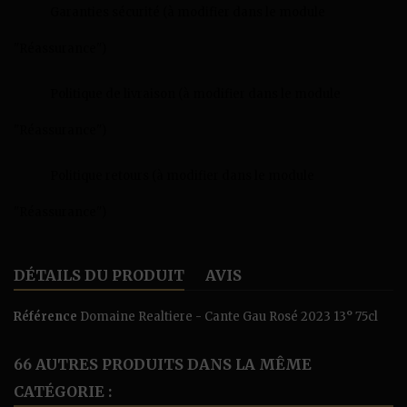
Garanties sécurité (à modifier dans le module
"Réassurance")
Politique de livraison (à modifier dans le module
"Réassurance")
Politique retours (à modifier dans le module
"Réassurance")
DÉTAILS DU PRODUIT
AVIS
Référence
Domaine Realtiere - Cante Gau Rosé 2023 13° 75cl
66 AUTRES PRODUITS DANS LA MÊME
CATÉGORIE :