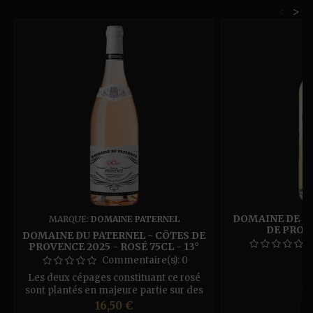
<
>
DOMAINE DE L'
MARQUE:
DOMAINE PATERNEL
DE PROV
DOMAINE DU PATERNEL - CÔTES DE
PROVENCE 2025 - ROSÉ 75CL - 13°
Commentaire(s):
0
Les deux cépages constituant ce rosé
Pr
12
sont plantés en majeure partie sur des
grandes étendues argilo-calcaires qui
Prix
16,50 €
D