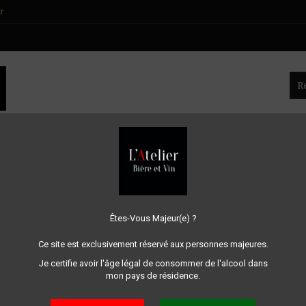
r
CHAMPAGNE
GOODIES - ACCESSOIRES
ÉPICERIE FI
Êtes-Vous Majeur(e) ?
Ce site est exclusivement réservé aux personnes majeures.
Je certifie avoir l'âge légal de consommer de l'alcool dans
nt à ce site.
mon pays de résidence.