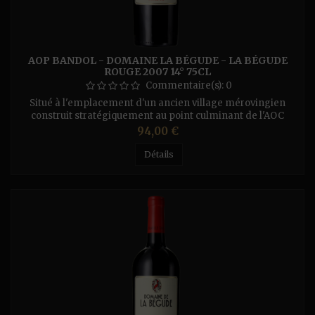
AOP BANDOL - DOMAINE LA BÉGUDE - LA BÉGUDE
ROUGE 2007 14° 75CL
Commentaire(s):
0
Situé à l'emplacement d'un ancien village mérovingien
construit stratégiquement au point culminant de l'AOC
Bandol, à plus de 400m d'altitude, le vignoble est conduit
Prix
94,00 €
en bio. Ce Bandol rouge 2017 a été extrait en douceur lui
conférant une texture suave et concentrée. Ce vin structuré
Détails
associe des tanins riches de Mourvèdre à des notes épicées
et des...