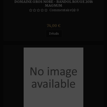
DOMAINE GROS NORÉ - BANDOL ROUGE 2016
MAGNUM
Commentaire(s):
0
Prix
74,00 €
Détails