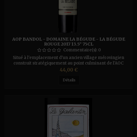
AOP BANDOL - DOMAINE LA BÉGUDE - LA BÉGUDE
ROUGE 2017 13.5° 75CL
Commentaire(s):
0
Situé à l'emplacement d'un ancien village mérovingien
construit stratégiquement au point culminant de l'AOC
Bandol, à plus de 400m d'altitude, le vignoble est conduit
Prix
44,00 €
en bio. Ce Bandol rouge 2017 a été extrait en douceur lui
conférant une texture suave et concentrée. Ce vin structuré
Détails
associe des tanins riches de Mourvèdre à des notes épicées
et des...