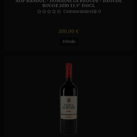
AOP BANDOL - DOMAINE LA BÉGUDE - BÉGUDE
ROUGE 2010 13.5° 150CL
Commentaire(s):
0
Prix
200,00 €
Détails