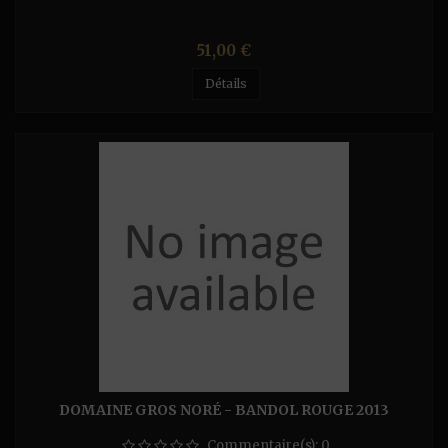
Prix
51,00 €
Détails
DOMAINE GROS NORÉ - BANDOL ROUGE 2013
Commentaire(s):
0