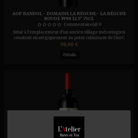
AOP BANDOL - DOMAINE LA BÉGUDE - LA BÉGUDE
ROUGE 1998 12.5° 75CL
Commentaire(s):
0
Situé à l'emplacement d'un ancien village mérovingien
construit stratégiquement au point culminant de l'AOC
Bandol, à plus de 400m d'altitude, le vignoble est conduit
Prix
98,00 €
en bio. Ce Bandol rouge 2017 a été extrait en douceur lui
conférant une texture suave et concentrée. Ce vin structuré
Détails
associe des tanins riches de Mourvèdre à des notes épicées
et des...