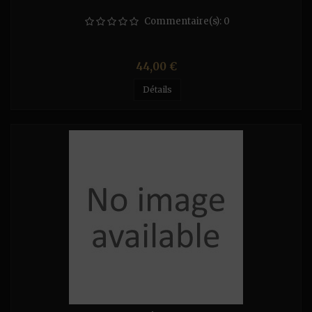
Commentaire(s):
0
Prix
44,00 €
Détails