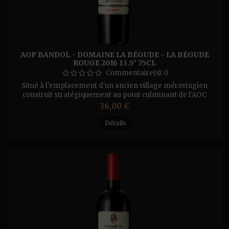
AOP BANDOL - DOMAINE LA BÉGUDE - LA BÉGUDE
ROUGE 2016 13.5° 75CL
Commentaire(s):
0
Situé à l'emplacement d'un ancien village mérovingien
construit stratégiquement au point culminant de l'AOC
Bandol, à plus de 400m d'altitude, le vignoble est conduit
Prix
36,00 €
en bio. Ce Bandol rouge 2017 a été extrait en douceur lui
conférant une texture suave et concentrée. Ce vin structuré
Détails
associe des tanins riches de Mourvèdre à des notes épicées
et des...