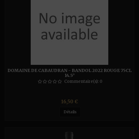
DOMAINE DE CABAUDRAN - BANDOL 2022 ROUGE 75CL
14.5°
Commentaire(s):
0
Prix
16,50 €
Détails